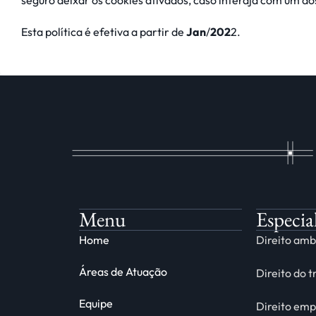
seguro deixar os cookies ativados, caso interaja com um do
Esta política é efetiva a partir de
Jan
/
202
2.
Menu
Especia
Home
Direito amb
Áreas de Atuação
Direito do 
Equipe
Direito emp