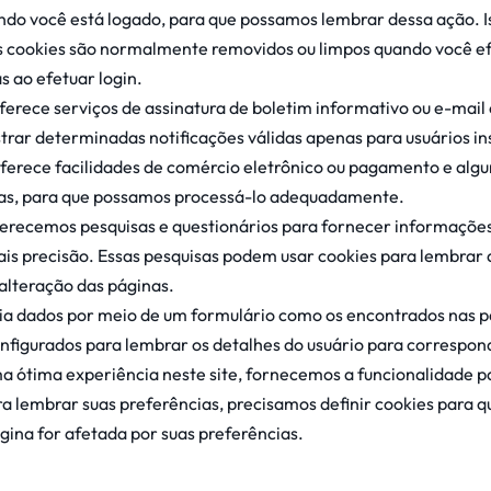
ndo você está logado, para que possamos lembrar dessa ação. Is
es cookies são normalmente removidos ou limpos quando você ef
s ao efetuar login.
oferece serviços de assinatura de boletim informativo ou e-mai
strar determinadas notificações válidas apenas para usuários ins
ferece facilidades de comércio eletrônico ou pagamento e algu
inas, para que possamos processá-lo adequadamente.
ferecemos pesquisas e questionários para fornecer informaçõe
ais precisão. Essas pesquisas podem usar cookies para lembrar
 alteração das páginas.
ia dados por meio de um formulário como os encontrados nas p
nfigurados para lembrar os detalhes do usuário para correspond
a ótima experiência neste site, fornecemos a funcionalidade pa
ra lembrar suas preferências, precisamos definir cookies para
ina for afetada por suas preferências.