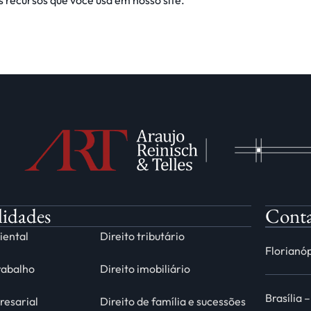
s recursos que você usa em nosso site.
lidades
Cont
iental
Direito tributário
Florianóp
trabalho
Direito imobiliário
Brasília 
resarial
Direito de família e sucessões