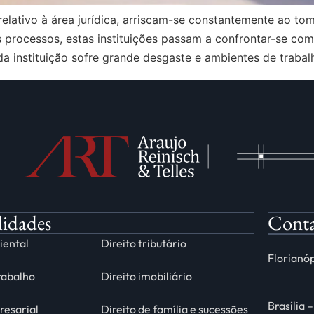
relativo à área jurídica, arriscam-se constantemente ao 
s processos, estas instituições passam a confrontar-se co
da instituição sofre grande desgaste e ambientes de traba
lidades
Cont
iental
Direito tributário
Florianóp
trabalho
Direito imobiliário
Brasília 
resarial
Direito de família e sucessões