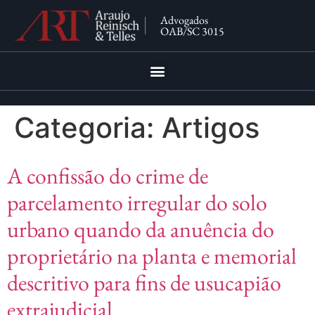
Advogados
OAB/SC 3015
Categoria:
Artigos
A confissão do crime de
parcelamento irregular do solo
urbano quando da anuência do
proprietário na planta e memorial
descritivo para fins de usucapião
extrajudicial