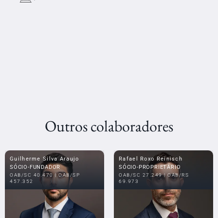
Outros colaboradores
Guilherme Silva Araujo
Rafael Roxo Reinisch
SÓCIO-FUNDADOR
SÓCIO-PROPRIETÁRIO
OAB/SC 40.470 | OAB/SP
OAB/SC 27.249 | OAB/RS
457.352
69.973