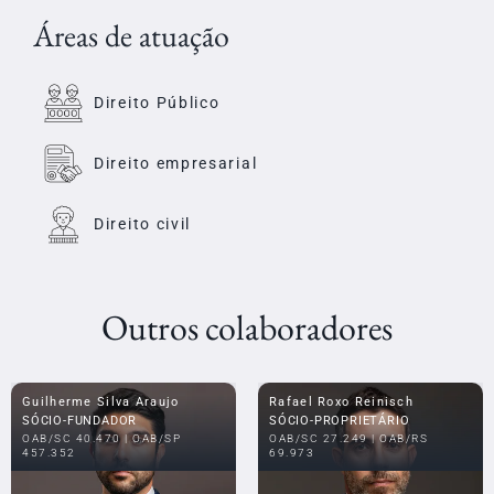
Áreas de atuação
Direito Público
Direito empresarial
Direito civil
Outros colaboradores
Guilherme Silva Araujo
Rafael Roxo Reinisch
SÓCIO-FUNDADOR
SÓCIO-PROPRIETÁRIO
OAB/SC 40.470 | OAB/SP
OAB/SC 27.249 | OAB/RS
457.352
69.973